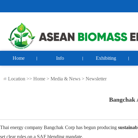
Home
Info
Exhibiting
Location >>
Home
>
Media & News
>
Newsletter
Bangchak A
Thai energy company Bangchak Corp has begun producing
sustainab
set clear rules on a SAF blending mandate.